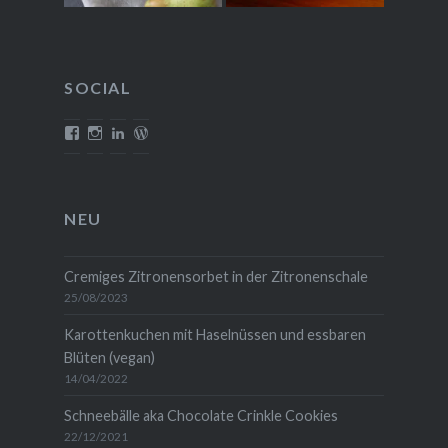
SOCIAL
Profil
Profil
Profil
Profil
von
von
von
von
mehrlebensqualitaet.blog
mehrlebensqualitaet
christina-
christinawiedemann
auf
auf
wiedemann-
auf
Facebook
Instagram
1454b711
WordPress.org
anzeigen
anzeigen
auf
anzeigen
NEU
LinkedIn
anzeigen
Cremiges Zitronensorbet in der Zitronenschale
25/08/2023
Karottenkuchen mit Haselnüssen und essbaren
Blüten (vegan)
14/04/2022
Schneebälle aka Chocolate Crinkle Cookies
22/12/2021