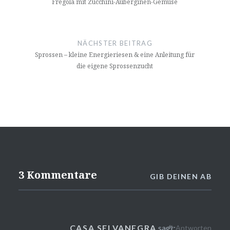
Fregola mit Zucchini-Auberginen-Gemüse
NÄCHSTER BEITRAG
Sprossen – kleine Energieriesen & eine Anleitung für
die eigene Sprossenzucht
3 Kommentare
GIB DEINEN AB
CASA SELVANEGRA
sagt:
Antworten