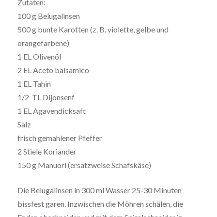
Zutaten:
100 g Belugalinsen
500 g bunte Karotten (z. B. violette, gelbe und
orangefarbene)
1 EL Olivenöl
2 EL Aceto balsamico
1 EL Tahin
1/2 TL Dijonsenf
1 EL Agavendicksaft
Salz
frisch gemahlener Pfeffer
2 Stiele Koriander
150 g Manuori (ersatzweise Schafskäse)
Die Belugalinsen in 300 ml Wasser 25-30 Minuten
bissfest garen. Inzwischen die Möhren schälen, die