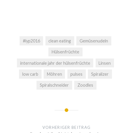
#iyp2016
clean eating
Gemüsenudeln
Hülsenfrüchte
internationale jahr der hülsenfrüchte
Linsen
low carb
Möhren
pulses
Spiralizer
Spiralschneider
Zoodles
Beitragsnavigation
VORHERIGER BEITRAG