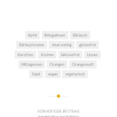
Apfel
Belugalinsen
Bärlauch
Bärlauchcreme
clean eating
glutenfrei
Karotten
Kochen
laktosefrei
Linsen
Mittagessen
Orangen
Orangensaft
Salat
vegan
vegetarisch
Beitragsnavigation
VORHERIGER BEITRAG