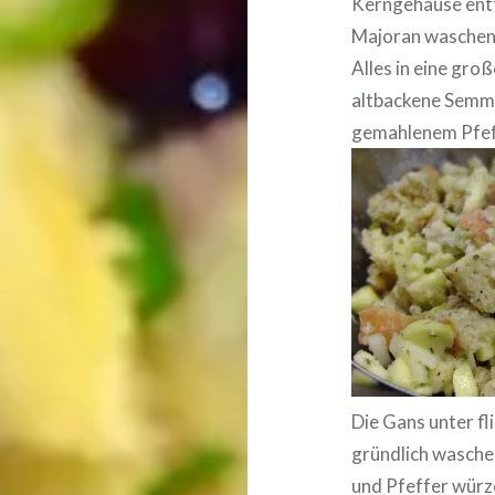
Kerngehäuse entf
Majoran waschen,
Alles in eine gro
altbackene Semmel
gemahlenem Pfeff
Die Gans unter f
gründlich wasche
und Pfeffer würze