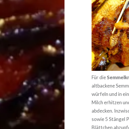
Für die
Semmelk
altbackene Semme
würfeln und in ei
Milch erhitzen un
abdecken. Inzwisc
sowie 5 Stängel P
Blättchen abzupfe