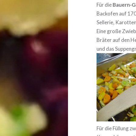
Für die
Bauern-
Backofen auf 170
Sellerie, Karotte
Eine große Zwiebe
Bräter auf den He
und das Suppengr
Für die Füllung zw