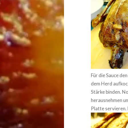
Für die Sauce den
dem Herd aufkoch
Stärke binden. No
herausnehmen und
Platte servieren.