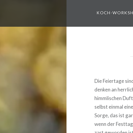
KOCH-WORKS
Die Feiertage si
denken an herrlic
himmlischen Duft
selbst einmal ein
Sorge, das ist ga
wenn der Festtag
zart geworden ist