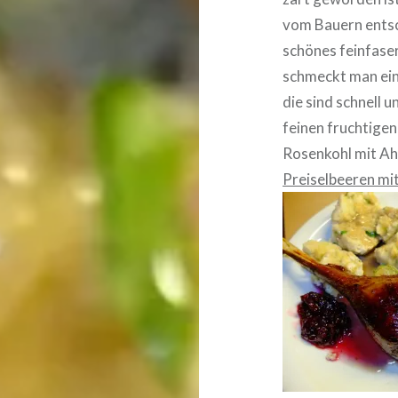
vom Bauern entsc
schönes feinfaser
schmeckt man ein
die sind schnell 
feinen fruchtige
Rosenkohl mit Ah
Preiselbeeren mi