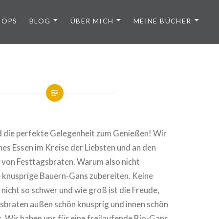
HOPS
BLOG
ÜBER MICH
MEINE BÜCHER
nd die perfekte Gelegenheit zum Genießen! Wir
hes Essen im Kreise der Liebsten und an den
 von Festtagsbraten. Warum also nicht
e knusprige Bauern-Gans zubereiten. Keine
r nicht so schwer und wie groß ist die Freude,
sbraten außen schön knusprig und innen schön
. Wir haben uns für eine freilaufende Bio-Gans