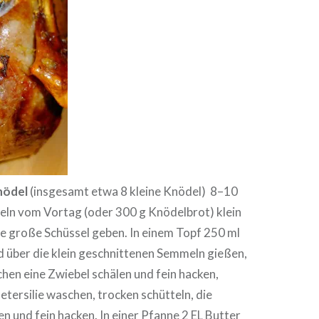
nödel
(insgesamt etwa 8 kleine Knödel) 8–10
ln vom Vortag (oder 300 g Knödelbrot) klein
ne große Schüssel geben. In einem Topf 250 ml
d über die klein geschnittenen Semmeln gießen,
hen eine Zwiebel schälen und fein hacken,
etersilie waschen, trocken schütteln, die
n und fein hacken. In einer Pfanne 2 EL Butter