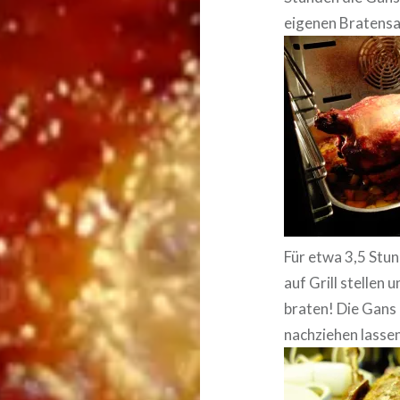
eigenen Bratensa
Für etwa 3,5 Stu
auf Grill stellen
braten! Die Gans 
nachziehen lassen