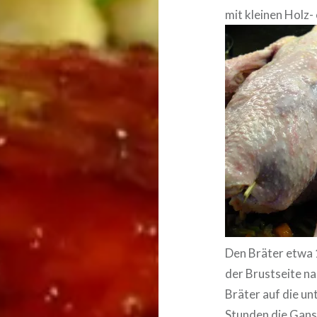
mit kleinen Holz-
Den Bräter etwa 
der Brustseite n
Bräter auf die un
Stunden die Gan