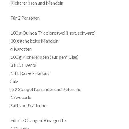
Kichererbsen und Mandeln
Für 2 Personen
100 g Quinoa Tricolore (weiß, rot, schwarz)
30 g gehobelte Mandeln
4 Karotten
100 g Kichererbsen (aus dem Glas)
3 EL Olivenöl
1 TL Ras-el-Hanout
Salz
je 2 Stängel Koriander und Petersilie
1 Avocado
Saft von ½ Zitrone
Für die Orangen-Vinaigrette:
1 Orange