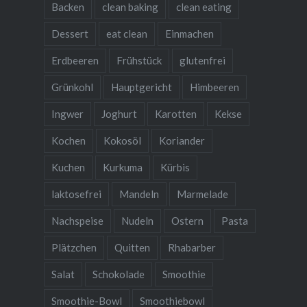
Backen
clean baking
clean eating
Dessert
eat clean
Einmachen
Erdbeeren
Frühstück
glutenfrei
Grünkohl
Hauptgericht
Himbeeren
Ingwer
Joghurt
Karotten
Kekse
Kochen
Kokosöl
Koriander
Kuchen
Kurkuma
Kürbis
laktosefrei
Mandeln
Marmelade
Nachspeise
Nudeln
Ostern
Pasta
Plätzchen
Quitten
Rhabarber
Salat
Schokolade
Smoothie
Smoothie-Bowl
Smoothiebowl