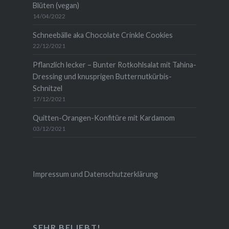
Blüten (vegan)
14/04/2022
Schneebälle aka Chocolate Crinkle Cookies
22/12/2021
Pflanzlich lecker – Bunter Rotkohlsalat mit Tahina-
Dressing und knusprigen Butternutkürbis-
Schnitzel
17/12/2021
Quitten-Orangen-Konfitüre mit Kardamom
03/12/2021
Impressum und Datenschutzerklärung
SEHR BELIEBT!