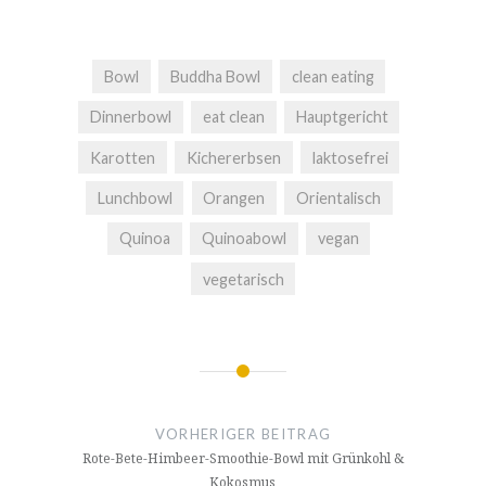
Bowl
Buddha Bowl
clean eating
Dinnerbowl
eat clean
Hauptgericht
Karotten
Kichererbsen
laktosefrei
Lunchbowl
Orangen
Orientalisch
Quinoa
Quinoabowl
vegan
vegetarisch
Beitragsnavigation
VORHERIGER BEITRAG
Rote-Bete-Himbeer-Smoothie-Bowl mit Grünkohl &
Kokosmus