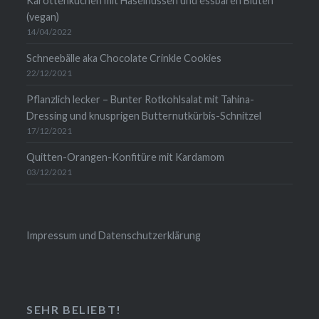
Karottenkuchen mit Haselnüssen und essbaren Blüten
(vegan)
14/04/2022
Schneebälle aka Chocolate Crinkle Cookies
22/12/2021
Pflanzlich lecker – Bunter Rotkohlsalat mit Tahina-
Dressing und knusprigen Butternutkürbis-Schnitzel
17/12/2021
Quitten-Orangen-Konfitüre mit Kardamom
03/12/2021
Impressum und Datenschutzerklärung
SEHR BELIEBT!