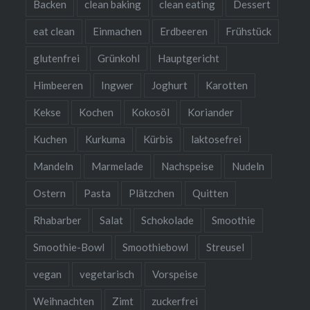
Backen
clean baking
clean eating
Dessert
eat clean
Einmachen
Erdbeeren
Frühstück
glutenfrei
Grünkohl
Hauptgericht
Himbeeren
Ingwer
Joghurt
Karotten
Kekse
Kochen
Kokosöl
Koriander
Kuchen
Kurkuma
Kürbis
laktosefrei
Mandeln
Marmelade
Nachspeise
Nudeln
Ostern
Pasta
Plätzchen
Quitten
Rhabarber
Salat
Schokolade
Smoothie
Smoothie-Bowl
Smoothiebowl
Streusel
vegan
vegetarisch
Vorspeise
Weihnachten
Zimt
zuckerfrei