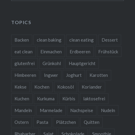
TOPICS
Backen
clean baking
clean eating
Dessert
eat clean
Einmachen
Erdbeeren
Frühstück
glutenfrei
Grünkohl
Hauptgericht
Himbeeren
Ingwer
Joghurt
Karotten
Kekse
Kochen
Kokosöl
Koriander
Kuchen
Kurkuma
Kürbis
laktosefrei
Mandeln
Marmelade
Nachspeise
Nudeln
Ostern
Pasta
Plätzchen
Quitten
Rhabarber
Salat
Schokolade
Smoothie