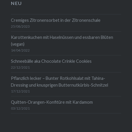
anzeigen
anzeigen
auf
anzeigen
NEU
LinkedIn
anzeigen
Cremiges Zitronensorbet in der Zitronenschale
25/08/2023
Karottenkuchen mit Haselnüssen und essbaren Blüten
(vegan)
14/04/2022
Schneebälle aka Chocolate Crinkle Cookies
22/12/2021
Pflanzlich lecker – Bunter Rotkohlsalat mit Tahina-
Dressing und knusprigen Butternutkürbis-Schnitzel
17/12/2021
Quitten-Orangen-Konfitüre mit Kardamom
03/12/2021