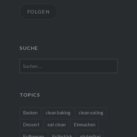
Adresse
FOLGEN
SUCHE
Suchen
nach:
TOPICS
Backen
clean baking
clean eating
Dessert
eat clean
Einmachen
Erdbeeren
Frühstück
glutenfrei