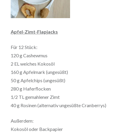
Apfel-Zimt-Flapjacks
Für 12 Stück:
120 g Cashewmus
2 EL weiches Kokosöl
160 g Apfelmark (ungesüßt)
50 g Apfelchips (ungesüßt)
280 g Haferflocken
1/2 TL gemahlener Zimt
40 g Rosinen (alternativ ungesüßte Cranberrys)
Außerdem:
Kokosöl oder Backpapier