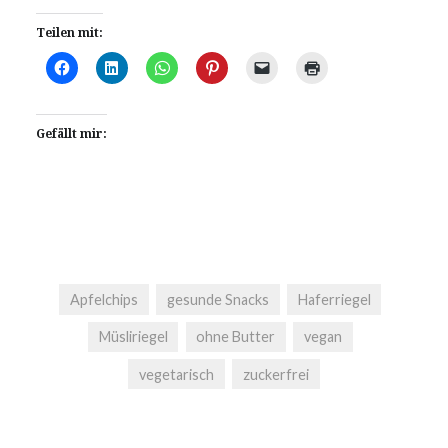
Teilen mit:
Gefällt mir:
Apfelchips
gesunde Snacks
Haferriegel
Müsliriegel
ohne Butter
vegan
vegetarisch
zuckerfrei