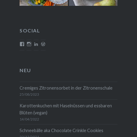
SOCIAL
Profil
Profil
Profil
Profil
von
von
von
von
mehrlebensqualitaet.blog
mehrlebensqualitaet
christina-
christinawiedemann
auf
auf
wiedemann-
auf
Facebook
Instagram
1454b711
WordPress.org
anzeigen
anzeigen
auf
anzeigen
NEU
LinkedIn
anzeigen
Cremiges Zitronensorbet in der Zitronenschale
25/08/2023
Karottenkuchen mit Haselnüssen und essbaren
Blüten (vegan)
14/04/2022
Schneebälle aka Chocolate Crinkle Cookies
22/12/2021