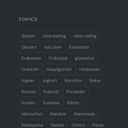
TOPICS
Backen
clean baking
clean eating
Dessert
eat clean
Einmachen
Erdbeeren
Frühstück
glutenfrei
Grünkohl
Hauptgericht
Himbeeren
Ingwer
Joghurt
Karotten
Kekse
Kochen
Kokosöl
Koriander
Kuchen
Kurkuma
Kürbis
laktosefrei
Mandeln
Marmelade
Nachspeise
Nudeln
Ostern
Pasta