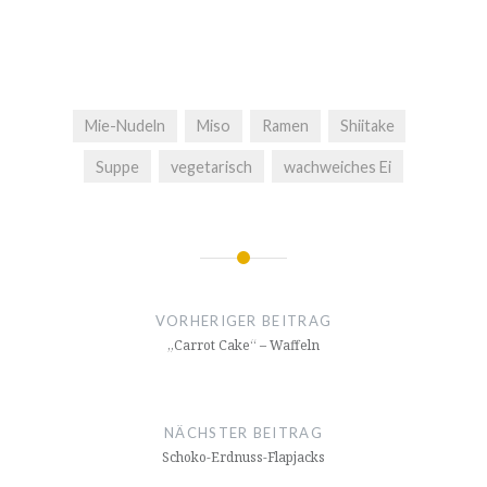
Mie-Nudeln
Miso
Ramen
Shiitake
Suppe
vegetarisch
wachweiches Ei
Beitragsnavigation
VORHERIGER BEITRAG
„Carrot Cake“ – Waffeln
NÄCHSTER BEITRAG
Schoko-Erdnuss-Flapjacks