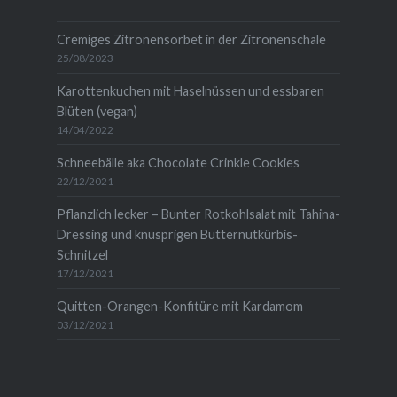
anzeigen
Cremiges Zitronensorbet in der Zitronenschale
25/08/2023
Karottenkuchen mit Haselnüssen und essbaren
Blüten (vegan)
14/04/2022
Schneebälle aka Chocolate Crinkle Cookies
22/12/2021
Pflanzlich lecker – Bunter Rotkohlsalat mit Tahina-
Dressing und knusprigen Butternutkürbis-
Schnitzel
17/12/2021
Quitten-Orangen-Konfitüre mit Kardamom
03/12/2021