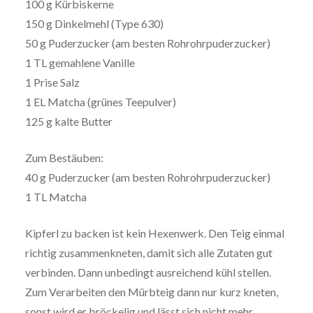
100 g Kürbiskerne
150 g Dinkelmehl (Type 630)
50 g Puderzucker (am besten Rohrohrpuderzucker)
1 TL gemahlene Vanille
1 Prise Salz
1 EL Matcha (grünes Teepulver)
125 g kalte Butter
Zum Bestäuben:
40 g Puderzucker (am besten Rohrohrpuderzucker)
1 TL Matcha
Kipferl zu backen ist kein Hexenwerk. Den Teig einmal
richtig zusammenkneten, damit sich alle Zutaten gut
verbinden. Dann unbedingt ausreichend kühl stellen.
Zum Verarbeiten den Mürbteig dann nur kurz kneten,
sonst wird er bröckelig und lässt sich nicht mehr