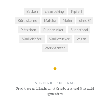
Backen
clean baking
Kipferl
Kürbiskerne
Matcha
Mohn
ohne Ei
Plätzchen
Puderzucker
Superfood
Vanillekipferl
Vanillezucker
vegan
Weihnachten
Beitragsnavigation
VORHERIGER BEITRAG
Fruchtiger Apfelkuchen mit Cranberrys und Maismehl
(glutenfrei)