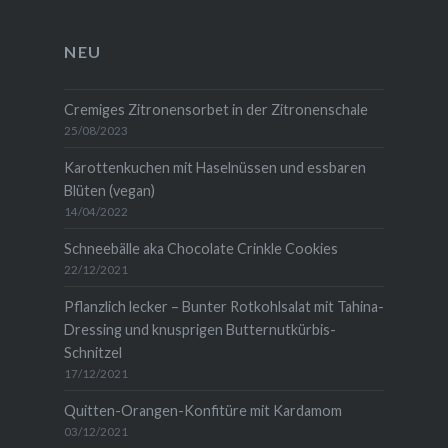
auf
auf
wiedemann-
auf
Facebook
Instagram
1454b711
WordPress.org
anzeigen
anzeigen
auf
anzeigen
NEU
LinkedIn
anzeigen
Cremiges Zitronensorbet in der Zitronenschale
25/08/2023
Karottenkuchen mit Haselnüssen und essbaren
Blüten (vegan)
14/04/2022
Schneebälle aka Chocolate Crinkle Cookies
22/12/2021
Pflanzlich lecker – Bunter Rotkohlsalat mit Tahina-
Dressing und knusprigen Butternutkürbis-
Schnitzel
17/12/2021
Quitten-Orangen-Konfitüre mit Kardamom
03/12/2021