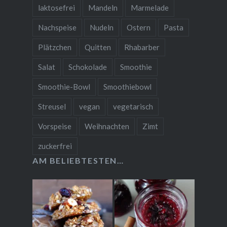
laktosefrei
Mandeln
Marmelade
Nachspeise
Nudeln
Ostern
Pasta
Plätzchen
Quitten
Rhabarber
Salat
Schokolade
Smoothie
Smoothie-Bowl
Smoothiebowl
Streusel
vegan
vegetarisch
Vorspeise
Weihnachten
Zimt
zuckerfrei
AM BELIEBTESTEN…