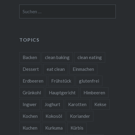
Suchen
nach:
TOPICS
Backen
clean baking
clean eating
Dessert
eat clean
Einmachen
Erdbeeren
Frühstück
glutenfrei
Grünkohl
Hauptgericht
Himbeeren
Ingwer
Joghurt
Karotten
Kekse
Kochen
Kokosöl
Koriander
Kuchen
Kurkuma
Kürbis