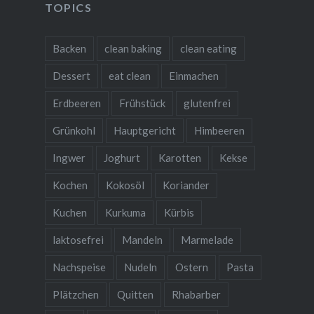
TOPICS
Backen
clean baking
clean eating
Dessert
eat clean
Einmachen
Erdbeeren
Frühstück
glutenfrei
Grünkohl
Hauptgericht
Himbeeren
Ingwer
Joghurt
Karotten
Kekse
Kochen
Kokosöl
Koriander
Kuchen
Kurkuma
Kürbis
laktosefrei
Mandeln
Marmelade
Nachspeise
Nudeln
Ostern
Pasta
Plätzchen
Quitten
Rhabarber