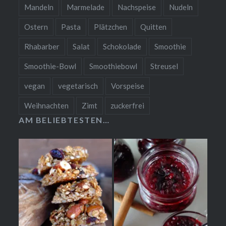
Mandeln
Marmelade
Nachspeise
Nudeln
Ostern
Pasta
Plätzchen
Quitten
Rhabarber
Salat
Schokolade
Smoothie
Smoothie-Bowl
Smoothiebowl
Streusel
vegan
vegetarisch
Vorspeise
Weihnachten
Zimt
zuckerfrei
AM BELIEBTESTEN…