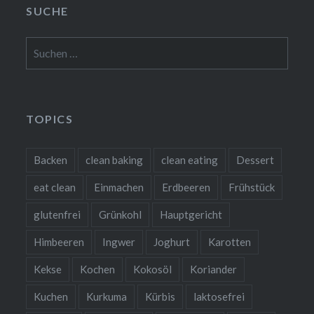
SUCHE
Suchen
nach:
TOPICS
Backen
clean baking
clean eating
Dessert
eat clean
Einmachen
Erdbeeren
Frühstück
glutenfrei
Grünkohl
Hauptgericht
Himbeeren
Ingwer
Joghurt
Karotten
Kekse
Kochen
Kokosöl
Koriander
Kuchen
Kurkuma
Kürbis
laktosefrei