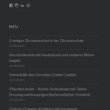
Profil
Profil
Profil
Profil
von
von
von
von
mehrlebensqualitaet.blog
mehrlebensqualitaet
christina-
christinawiedemann
auf
auf
wiedemann-
auf
Facebook
Instagram
1454b711
WordPress.org
anzeigen
anzeigen
auf
anzeigen
NEU
LinkedIn
anzeigen
Cremiges Zitronensorbet in der Zitronenschale
25/08/2023
Karottenkuchen mit Haselnüssen und essbaren Blüten
(vegan)
14/04/2022
Schneebälle aka Chocolate Crinkle Cookies
22/12/2021
Pflanzlich lecker – Bunter Rotkohlsalat mit Tahina-
Dressing und knusprigen Butternutkürbis-Schnitzel
17/12/2021
Quitten-Orangen-Konfitüre mit Kardamom