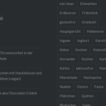
eat clean
Einmachen
n. Das sieht…
Erdbeeren
Frühstück
l
rofil
Profil
glutenfrei
Grünkohl
on
von
nsqualitaet.blog
ebensqualitaet
hristina-
christinawiedemann
iedemann-
auf
Hauptgericht
Himbeeren
k
gram
454b711
WordPress.org
igen
uf
anzeigen
Ingwer
Joghurt
Karot
inkedIn
nzeigen
Kekse
Kochen
Kokosö
itronensorbet in der
hale
Koriander
Kuchen
Kur
Kürbis
laktosefrei
Man
uchen mit Haselnüssen und
Marmelade
Nachspeise
lüten (vegan)
Nudeln
Ostern
Pasta
e aka Chocolate Crinkle
Plätzchen
Quitten
Rhabarber
Salat