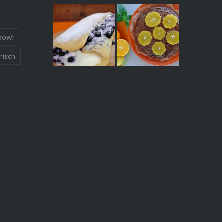
bowl
risch