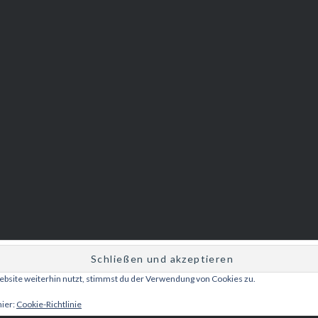
bsite weiterhin nutzt, stimmst du der Verwendung von Cookies zu.
Betrieben von WordPress
|
Theme: Dyad 2 von
WordPress.com
.
hier:
Cookie-Richtlinie