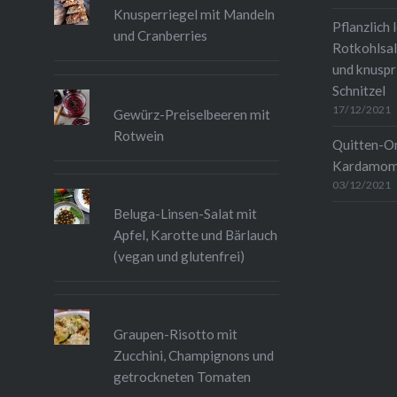
Knusperriegel mit Mandeln
Pflanzlich 
und Cranberries
Rotkohlsal
und knuspr
Schnitzel
17/12/2021
Gewürz-Preiselbeeren mit
Rotwein
Quitten-O
Kardamo
03/12/2021
Beluga-Linsen-Salat mit
Apfel, Karotte und Bärlauch
(vegan und glutenfrei)
Graupen-Risotto mit
Zucchini, Champignons und
getrockneten Tomaten