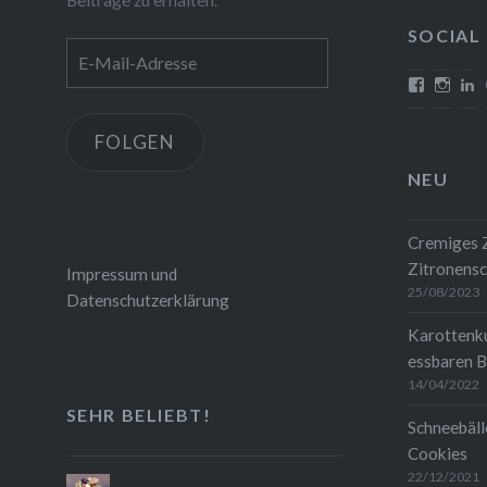
Aprikose
SOCIAL
E-
Mail-
Profil
Profi
P
von
von
v
Adresse
mehrlebe
mehrl
c
auf
auf
w
FOLGEN
Faceboo
Insta
1
anzeigen
anze
a
NEU
L
a
Cremiges Z
Zitronensc
Impressum und
25/08/2023
Datenschutzerklärung
Karottenk
essbaren B
14/04/2022
SEHR BELIEBT!
Schneebäll
Cookies
22/12/2021