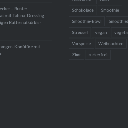
lecker – Bunter
Schokolade
Smoothie
at mit Tahina-Dressing
Smoothie-Bowl
Smoothie
igen Butternutkürbis-
Streusel
vegan
vegeta
Vorspeise
Weihnachten
rangen-Konfitüre mit
m
Zimt
zuckerfrei