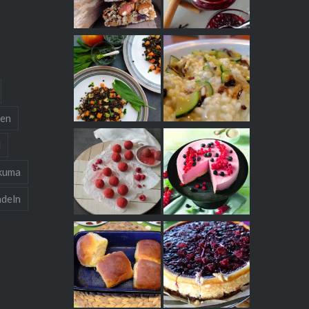
ten
l
kuma
deln