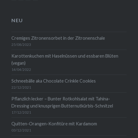
mehrlebensqualitaet.blog
mehrlebensqualitaet
christina-
christinawiedemann
auf
auf
wiedemann-
auf
Facebook
Instagram
1454b711
WordPress.org
anzeigen
anzeigen
auf
anzeigen
NEU
LinkedIn
anzeigen
Cremiges Zitronensorbet in der Zitronenschale
25/08/2023
Karottenkuchen mit Haselnüssen und essbaren Blüten
(vegan)
14/04/2022
Schneebälle aka Chocolate Crinkle Cookies
22/12/2021
Pflanzlich lecker – Bunter Rotkohlsalat mit Tahina-
Dressing und knusprigen Butternutkürbis-Schnitzel
17/12/2021
Quitten-Orangen-Konfitüre mit Kardamom
03/12/2021