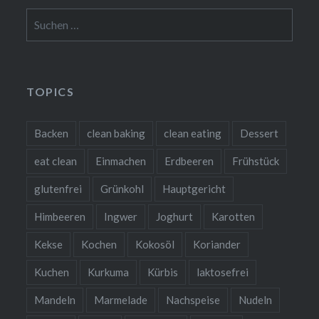
Suchen
nach:
TOPICS
Backen
clean baking
clean eating
Dessert
eat clean
Einmachen
Erdbeeren
Frühstück
glutenfrei
Grünkohl
Hauptgericht
Himbeeren
Ingwer
Joghurt
Karotten
Kekse
Kochen
Kokosöl
Koriander
Kuchen
Kurkuma
Kürbis
laktosefrei
Mandeln
Marmelade
Nachspeise
Nudeln