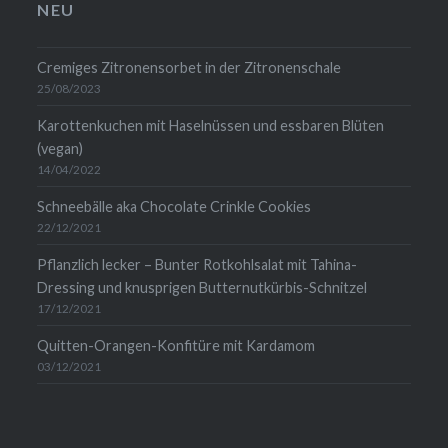
anzeigen
anzeigen
auf
anzeigen
NEU
LinkedIn
anzeigen
Cremiges Zitronensorbet in der Zitronenschale
25/08/2023
Karottenkuchen mit Haselnüssen und essbaren Blüten
(vegan)
14/04/2022
Schneebälle aka Chocolate Crinkle Cookies
22/12/2021
Pflanzlich lecker – Bunter Rotkohlsalat mit Tahina-
Dressing und knusprigen Butternutkürbis-Schnitzel
17/12/2021
Quitten-Orangen-Konfitüre mit Kardamom
03/12/2021