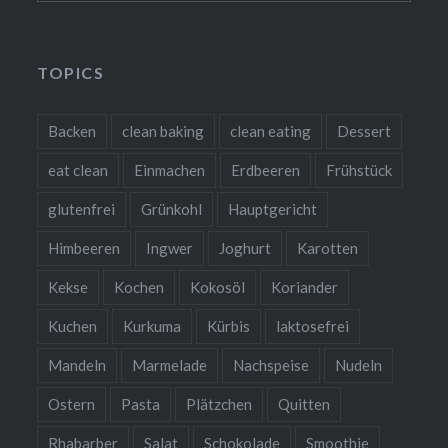
TOPICS
Backen
clean baking
clean eating
Dessert
eat clean
Einmachen
Erdbeeren
Frühstück
glutenfrei
Grünkohl
Hauptgericht
Himbeeren
Ingwer
Joghurt
Karotten
Kekse
Kochen
Kokosöl
Koriander
Kuchen
Kurkuma
Kürbis
laktosefrei
Mandeln
Marmelade
Nachspeise
Nudeln
Ostern
Pasta
Plätzchen
Quitten
Rhabarber
Salat
Schokolade
Smoothie