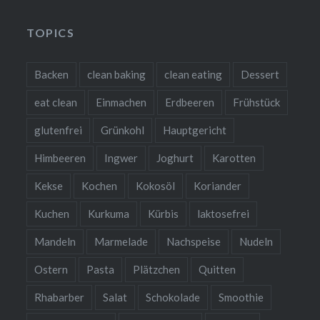
TOPICS
Backen
clean baking
clean eating
Dessert
eat clean
Einmachen
Erdbeeren
Frühstück
glutenfrei
Grünkohl
Hauptgericht
Himbeeren
Ingwer
Joghurt
Karotten
Kekse
Kochen
Kokosöl
Koriander
Kuchen
Kurkuma
Kürbis
laktosefrei
Mandeln
Marmelade
Nachspeise
Nudeln
Ostern
Pasta
Plätzchen
Quitten
Rhabarber
Salat
Schokolade
Smoothie