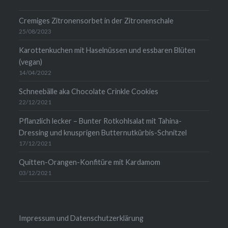
anzeigen
Cremiges Zitronensorbet in der Zitronenschale
25/08/2023
Karottenkuchen mit Haselnüssen und essbaren Blüten
(vegan)
14/04/2022
Schneebälle aka Chocolate Crinkle Cookies
22/12/2021
Pflanzlich lecker – Bunter Rotkohlsalat mit Tahina-
Dressing und knusprigen Butternutkürbis-Schnitzel
17/12/2021
Quitten-Orangen-Konfitüre mit Kardamom
03/12/2021
Impressum und Datenschutzerklärung