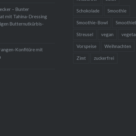
lecker – Bunter
Schokolade
Smoothie
at mit Tahina-Dressing
Smoothie-Bowl
Smoothie
igen Butternutkürbis-
Streusel
vegan
vegeta
Vorspeise
Weihnachten
rangen-Konfitüre mit
m
Zimt
zuckerfrei