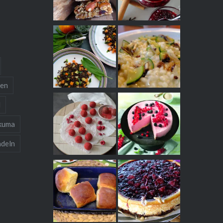
ten
l
kuma
deln