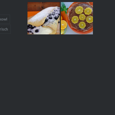
bowl
risch