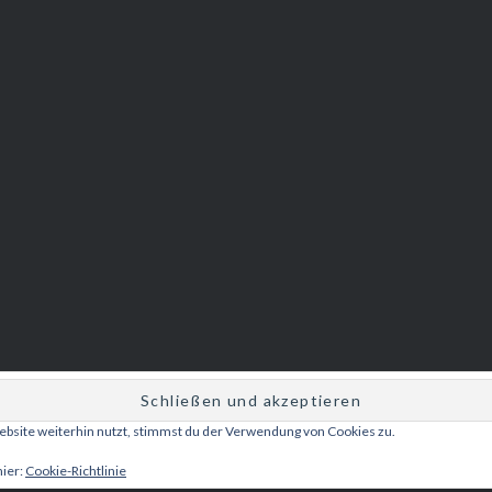
bsite weiterhin nutzt, stimmst du der Verwendung von Cookies zu.
Betrieben von WordPress
|
Theme: Dyad 2 von
WordPress.com
.
hier:
Cookie-Richtlinie