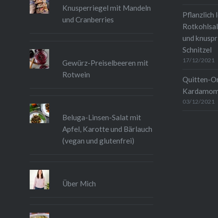
Knusperriegel mit Mandeln
Pflanzlich 
und Cranberries
Rotkohlsal
und knuspr
Schnitzel
17/12/2021
Gewürz-Preiselbeeren mit
Rotwein
Quitten-O
Kardamo
03/12/2021
Beluga-Linsen-Salat mit
Apfel, Karotte und Bärlauch
(vegan und glutenfrei)
Über Mich