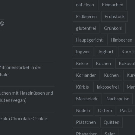
eat clean
Einmachen
Erdbeeren
Frühstück
l
rofil
Profil
glutenfrei
Grünkohl
on
von
nsqualitaet.blog
ebensqualitaet
hristina-
christinawiedemann
iedemann-
auf
Hauptgericht
Himbeeren
k
gram
454b711
WordPress.org
igen
uf
anzeigen
Ingwer
Joghurt
Karot
inkedIn
nzeigen
Kekse
Kochen
Kokosö
itronensorbet in der
hale
Koriander
Kuchen
Kur
Kürbis
laktosefrei
Man
uchen mit Haselnüssen und
Marmelade
Nachspeise
lüten (vegan)
Nudeln
Ostern
Pasta
e aka Chocolate Crinkle
Plätzchen
Quitten
Rhabarber
Salat