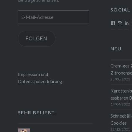
SOCIAL
E-
Mail-
Profil
Profi
P
von
von
v
Adresse
mehrlebe
mehrl
c
auf
auf
w
FOLGEN
Faceboo
Insta
1
anzeigen
anze
a
NEU
L
a
Cremiges Z
Zitronensc
Impressum und
25/08/2023
Datenschutzerklärung
Karottenk
essbaren B
14/04/2022
SEHR BELIEBT!
Schneebäll
Cookies
22/12/2021