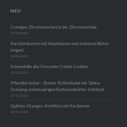
Facebook
Instagram
1454b711
WordPress.org
anzeigen
anzeigen
auf
anzeigen
NEU
LinkedIn
anzeigen
Cremiges Zitronensorbet in der Zitronenschale
25/08/2023
Karottenkuchen mit Haselnüssen und essbaren Blüten
(vegan)
14/04/2022
Schneebälle aka Chocolate Crinkle Cookies
22/12/2021
Pflanzlich lecker – Bunter Rotkohlsalat mit Tahina-
Dressing und knusprigen Butternutkürbis-Schnitzel
17/12/2021
Quitten-Orangen-Konfitüre mit Kardamom
03/12/2021