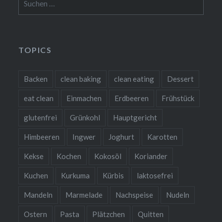
nach:
TOPICS
Backen
clean baking
clean eating
Dessert
eat clean
Einmachen
Erdbeeren
Frühstück
glutenfrei
Grünkohl
Hauptgericht
Himbeeren
Ingwer
Joghurt
Karotten
Kekse
Kochen
Kokosöl
Koriander
Kuchen
Kurkuma
Kürbis
laktosefrei
Mandeln
Marmelade
Nachspeise
Nudeln
Ostern
Pasta
Plätzchen
Quitten