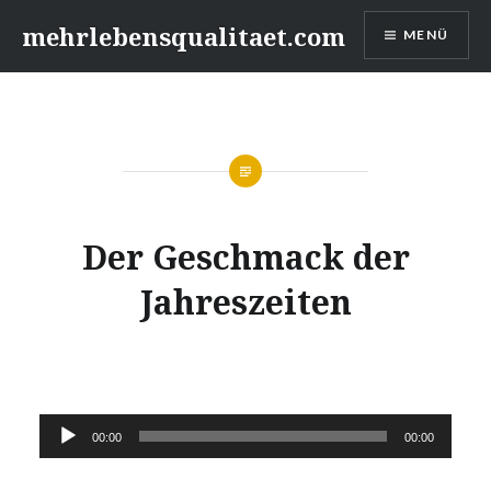
Zum
mehrlebensqualitaet.com
MENÜ
Inhalt
springen
Der Geschmack der
Jahreszeiten
Audio-
00:00
00:00
Player