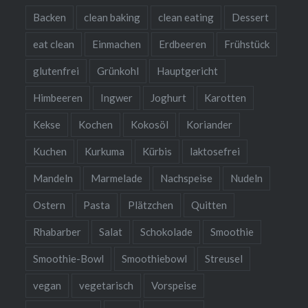
Backen
clean baking
clean eating
Dessert
eat clean
Einmachen
Erdbeeren
Frühstück
glutenfrei
Grünkohl
Hauptgericht
Himbeeren
Ingwer
Joghurt
Karotten
Kekse
Kochen
Kokosöl
Koriander
Kuchen
Kurkuma
Kürbis
laktosefrei
Mandeln
Marmelade
Nachspeise
Nudeln
Ostern
Pasta
Plätzchen
Quitten
Rhabarber
Salat
Schokolade
Smoothie
Smoothie-Bowl
Smoothiebowl
Streusel
vegan
vegetarisch
Vorspeise