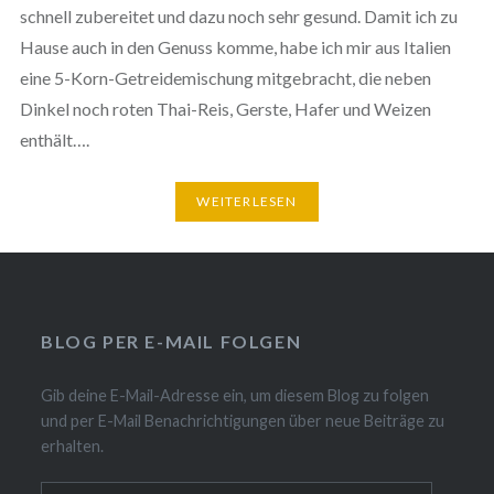
schnell zubereitet und dazu noch sehr gesund. Damit ich zu
Hause auch in den Genuss komme, habe ich mir aus Italien
eine 5-Korn-Getreidemischung mitgebracht, die neben
Dinkel noch roten Thai-Reis, Gerste, Hafer und Weizen
enthält….
WEITERLESEN
BLOG PER E-MAIL FOLGEN
Gib deine E-Mail-Adresse ein, um diesem Blog zu folgen
und per E-Mail Benachrichtigungen über neue Beiträge zu
erhalten.
E-