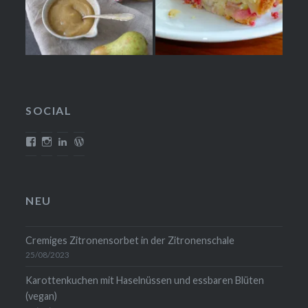
SOCIAL
Profil
Profil
Profil
Profil
von
von
von
von
mehrlebensqualitaet.blog
mehrlebensqualitaet
christina-
christinawiedemann
auf
auf
wiedemann-
auf
Facebook
Instagram
1454b711
WordPress.org
anzeigen
anzeigen
auf
anzeigen
NEU
LinkedIn
anzeigen
Cremiges Zitronensorbet in der Zitronenschale
25/08/2023
Karottenkuchen mit Haselnüssen und essbaren Blüten
(vegan)