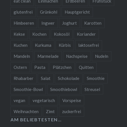
eat clean
Einmachen
Erdbeeren
Frühstück
glutenfrei
Grünkohl
Hauptgericht
Himbeeren
Ingwer
Joghurt
Karotten
Kekse
Kochen
Kokosöl
Koriander
Kuchen
Kurkuma
Kürbis
laktosefrei
Mandeln
Marmelade
Nachspeise
Nudeln
Ostern
Pasta
Plätzchen
Quitten
Rhabarber
Salat
Schokolade
Smoothie
Smoothie-Bowl
Smoothiebowl
Streusel
vegan
vegetarisch
Vorspeise
Weihnachten
Zimt
zuckerfrei
AM BELIEBTESTEN…