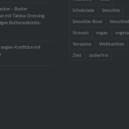
lecker – Bunter
Schokolade
Smoothie
at mit Tahina-Dressing
Smoothie-Bowl
Smoothie
igen Butternutkürbis-
Streusel
vegan
vegeta
Vorspeise
Weihnachten
rangen-Konfitüre mit
m
Zimt
zuckerfrei