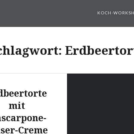
KOCH-WORKS
chlagwort:
Erdbeertor
dbeertorte
mit
scarpone-
iser-Creme