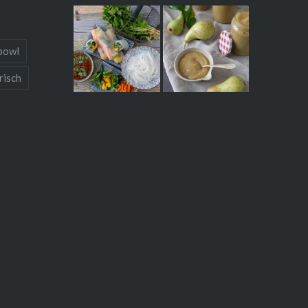
bowl
risch