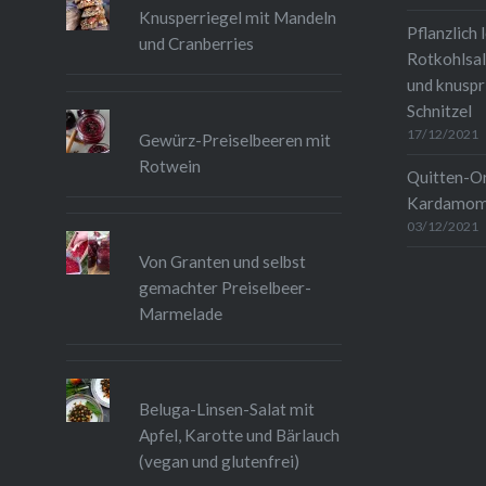
Knusperriegel mit Mandeln
Pflanzlich 
und Cranberries
Rotkohlsal
und knuspr
Schnitzel
17/12/2021
Gewürz-Preiselbeeren mit
Rotwein
Quitten-O
Kardamo
03/12/2021
Von Granten und selbst
gemachter Preiselbeer-
Marmelade
Beluga-Linsen-Salat mit
Apfel, Karotte und Bärlauch
(vegan und glutenfrei)