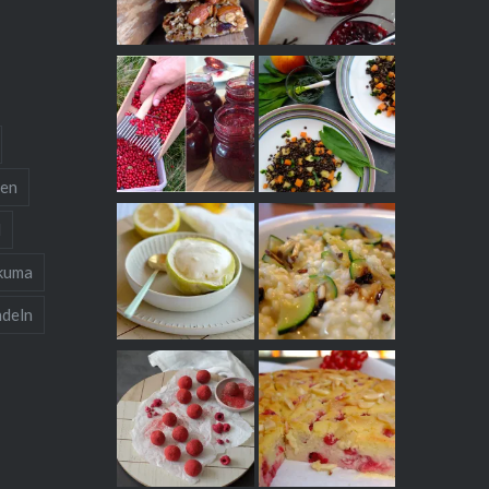
ten
l
kuma
deln