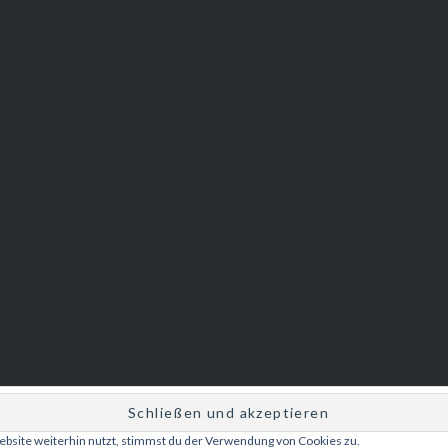
bsite weiterhin nutzt, stimmst du der Verwendung von Cookies zu.
Betrieben von WordPress
|
Theme: Dyad 2 von
WordPress.com
.