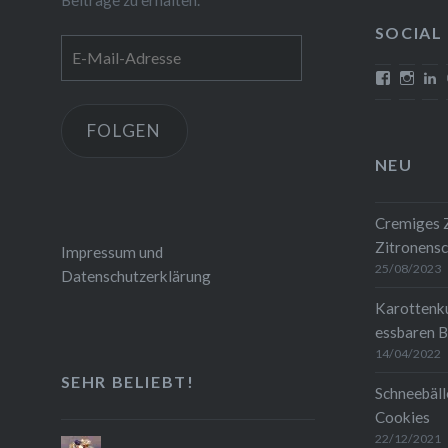
SOCIAL
E-
Mail-
Profil
Profi
P
von
von
v
Adresse
mehrlebe
mehrl
c
auf
auf
w
FOLGEN
Faceboo
Insta
1
anzeigen
anze
a
NEU
L
a
Cremiges Z
Zitronensc
Impressum und
25/08/2023
Datenschutzerklärung
Karottenk
essbaren B
14/04/2022
SEHR BELIEBT!
Schneebäll
Cookies
22/12/2021