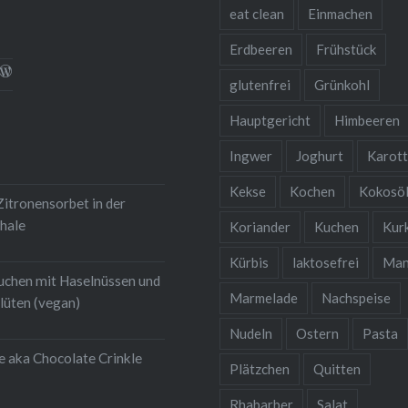
eat clean
Einmachen
Erdbeeren
Frühstück
l
rofil
Profil
glutenfrei
Grünkohl
on
von
nsqualitaet.blog
ebensqualitaet
hristina-
christinawiedemann
iedemann-
auf
Hauptgericht
Himbeeren
k
gram
454b711
WordPress.org
igen
uf
anzeigen
Ingwer
Joghurt
Karot
inkedIn
nzeigen
Kekse
Kochen
Kokosö
itronensorbet in der
hale
Koriander
Kuchen
Kur
Kürbis
laktosefrei
Man
uchen mit Haselnüssen und
Marmelade
Nachspeise
lüten (vegan)
Nudeln
Ostern
Pasta
e aka Chocolate Crinkle
Plätzchen
Quitten
Rhabarber
Salat