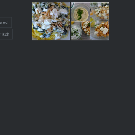
bowl
risch