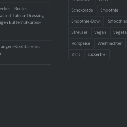
lecker – Bunter
Schokolade
Smoothie
at mit Tahina-Dressing
Smoothie-Bowl
Smoothie
igen Butternutkürbis-
Streusel
vegan
vegeta
Vorspeise
Weihnachten
rangen-Konfitüre mit
m
Zimt
zuckerfrei