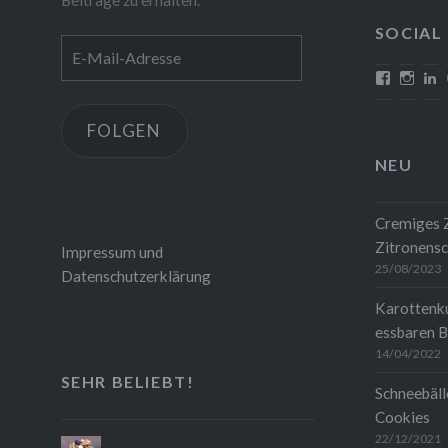
SOCIAL
E-
Mail-
Profil
Profi
P
von
von
v
Adresse
mehrlebe
mehrl
c
auf
auf
w
FOLGEN
Faceboo
Insta
1
anzeigen
anze
a
NEU
L
a
Cremiges Z
Zitronensc
Impressum und
25/08/2023
Datenschutzerklärung
Karottenk
essbaren B
14/04/2022
SEHR BELIEBT!
Schneebäll
Cookies
22/12/2021