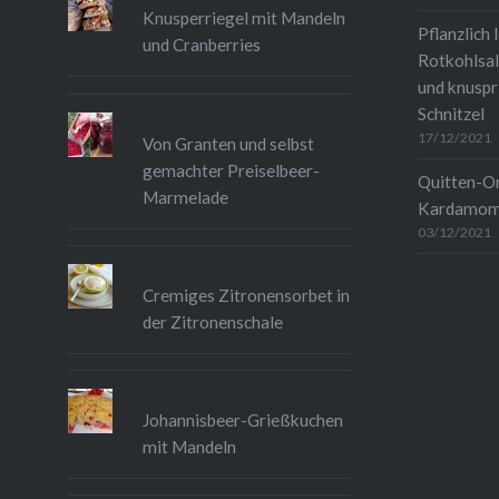
Knusperriegel mit Mandeln
Pflanzlich 
und Cranberries
Rotkohlsal
und knuspr
Schnitzel
17/12/2021
Von Granten und selbst
gemachter Preiselbeer-
Quitten-O
Marmelade
Kardamo
03/12/2021
Cremiges Zitronensorbet in
der Zitronenschale
Johannisbeer-Grießkuchen
mit Mandeln