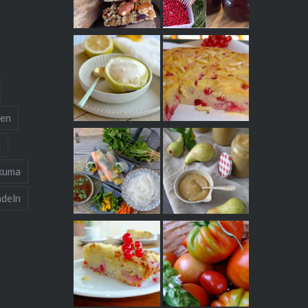
ten
l
kuma
deln