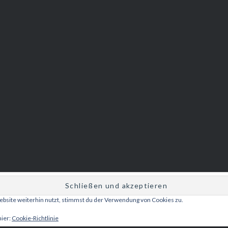
bsite weiterhin nutzt, stimmst du der Verwendung von Cookies zu.
Betrieben von WordPress
|
Theme: Dyad 2 von
WordPress.com
.
hier:
Cookie-Richtlinie