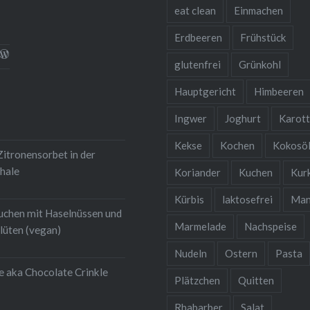
eat clean
Einmachen
Erdbeeren
Frühstück
l
rofil
Profil
glutenfrei
Grünkohl
on
von
nsqualitaet.blog
ebensqualitaet
hristina-
christinawiedemann
iedemann-
auf
Hauptgericht
Himbeeren
k
gram
454b711
WordPress.org
igen
uf
anzeigen
Ingwer
Joghurt
Karot
inkedIn
nzeigen
Kekse
Kochen
Kokosö
itronensorbet in der
hale
Koriander
Kuchen
Kur
Kürbis
laktosefrei
Man
uchen mit Haselnüssen und
Marmelade
Nachspeise
lüten (vegan)
Nudeln
Ostern
Pasta
e aka Chocolate Crinkle
Plätzchen
Quitten
Rhabarber
Salat