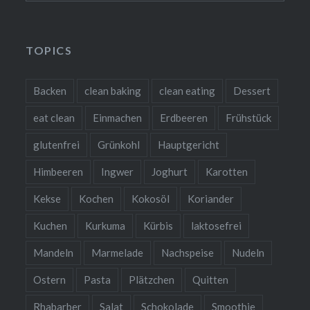
TOPICS
Backen
clean baking
clean eating
Dessert
eat clean
Einmachen
Erdbeeren
Frühstück
glutenfrei
Grünkohl
Hauptgericht
Himbeeren
Ingwer
Joghurt
Karotten
Kekse
Kochen
Kokosöl
Koriander
Kuchen
Kurkuma
Kürbis
laktosefrei
Mandeln
Marmelade
Nachspeise
Nudeln
Ostern
Pasta
Plätzchen
Quitten
Rhabarber
Salat
Schokolade
Smoothie