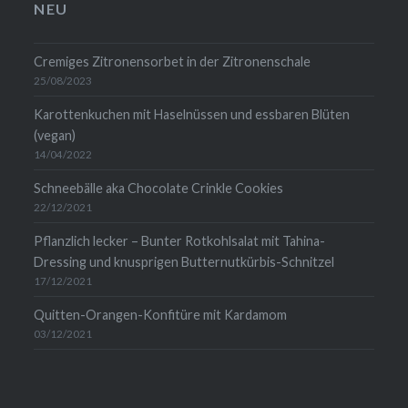
anzeigen
anzeigen
auf
anzeigen
NEU
LinkedIn
anzeigen
Cremiges Zitronensorbet in der Zitronenschale
25/08/2023
Karottenkuchen mit Haselnüssen und essbaren Blüten
(vegan)
14/04/2022
Schneebälle aka Chocolate Crinkle Cookies
22/12/2021
Pflanzlich lecker – Bunter Rotkohlsalat mit Tahina-
Dressing und knusprigen Butternutkürbis-Schnitzel
17/12/2021
Quitten-Orangen-Konfitüre mit Kardamom
03/12/2021