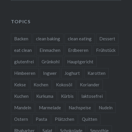
TOPICS
Backen
clean baking
clean eating
Dessert
eat clean
Einmachen
Erdbeeren
Frühstück
glutenfrei
Grünkohl
Hauptgericht
Himbeeren
Ingwer
Joghurt
Karotten
Kekse
Kochen
Kokosöl
Koriander
Kuchen
Kurkuma
Kürbis
laktosefrei
Mandeln
Marmelade
Nachspeise
Nudeln
Ostern
Pasta
Plätzchen
Quitten
Rhabarber
Salat
Schokolade
Smoothie