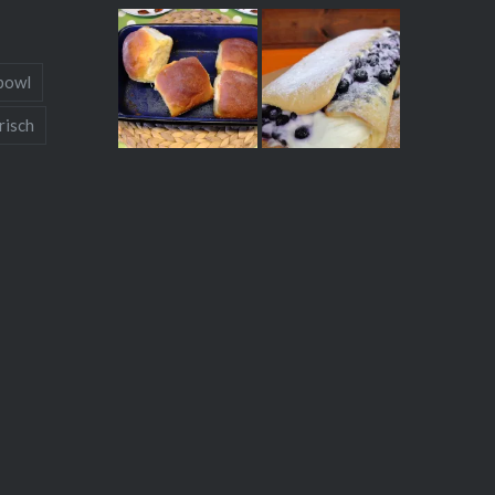
bowl
risch