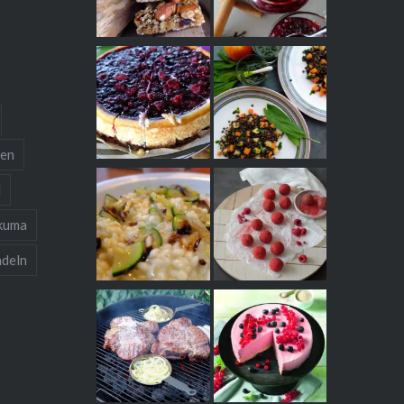
ten
l
kuma
deln