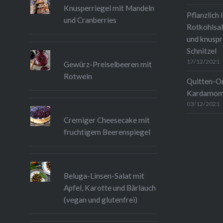
Knusperriegel mit Mandeln
Pflanzlich 
und Cranberries
Rotkohlsal
und knuspr
Schnitzel
17/12/2021
Gewürz-Preiselbeeren mit
Rotwein
Quitten-O
Kardamo
03/12/2021
Cremiger Cheesecake mit
fruchtigem Beerenspiegel
Beluga-Linsen-Salat mit
Apfel, Karotte und Bärlauch
(vegan und glutenfrei)