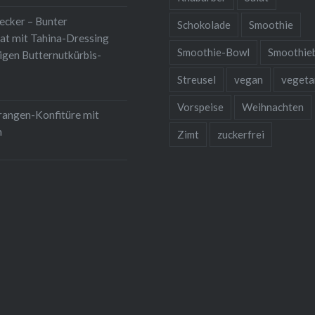
lecker – Bunter
Schokolade
Smoothie
at mit Tahina-Dressing
Smoothie-Bowl
Smoothie
igen Butternutkürbis-
Streusel
vegan
vegeta
Vorspeise
Weihnachten
rangen-Konfitüre mit
m
Zimt
zuckerfrei