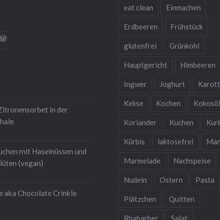
 karamelligen Kompott
eat clean
Einmachen
nt auch…
Erdbeeren
Frühstück
l
rofil
Profil
glutenfrei
Grünkohl
on
von
nsqualitaet.blog
ebensqualitaet
hristina-
christinawiedemann
iedemann-
auf
Hauptgericht
Himbeeren
k
gram
454b711
WordPress.org
igen
uf
anzeigen
Ingwer
Joghurt
Karot
inkedIn
nzeigen
Kekse
Kochen
Kokosö
itronensorbet in der
hale
Koriander
Kuchen
Kur
Kürbis
laktosefrei
Man
uchen mit Haselnüssen und
Marmelade
Nachspeise
lüten (vegan)
Nudeln
Ostern
Pasta
e aka Chocolate Crinkle
Plätzchen
Quitten
Rhabarber
Salat