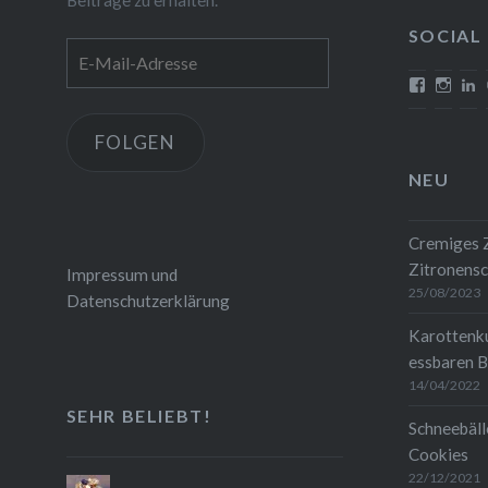
köstlich
SOCIAL
und kön
E-
Mail-
Profil
Profi
P
von
von
v
Adresse
mehrlebe
mehrl
c
auf
auf
w
FOLGEN
Faceboo
Insta
1
anzeigen
anze
a
NEU
L
a
Cremiges Z
Zitronensc
Impressum und
25/08/2023
Datenschutzerklärung
Karottenk
essbaren B
14/04/2022
SEHR BELIEBT!
Schneebäll
Cookies
22/12/2021