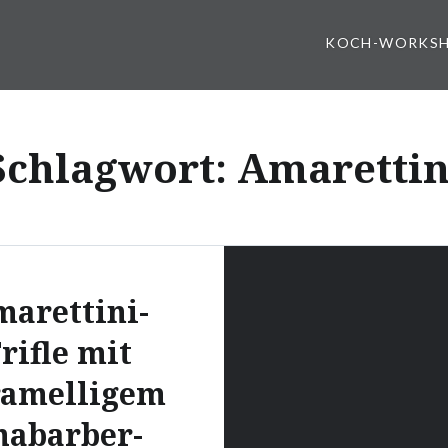
KOCH-WORKS
Schlagwort:
Amarettin
arettini-
rifle mit
ramelligem
habarber-