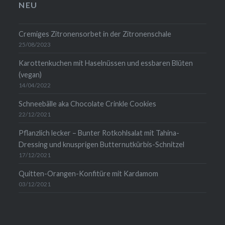
anzeigen
anzeigen
auf
anzeigen
NEU
LinkedIn
anzeigen
Cremiges Zitronensorbet in der Zitronenschale
25/08/2023
Karottenkuchen mit Haselnüssen und essbaren Blüten
(vegan)
14/04/2022
Schneebälle aka Chocolate Crinkle Cookies
22/12/2021
Pflanzlich lecker – Bunter Rotkohlsalat mit Tahina-
Dressing und knusprigen Butternutkürbis-Schnitzel
17/12/2021
Quitten-Orangen-Konfitüre mit Kardamom
03/12/2021