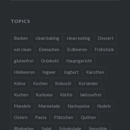
TOPICS
Backen
clean baking
clean eating
Dessert
eat clean
Einmachen
Erdbeeren
Frühstück
glutenfrei
Grünkohl
Hauptgericht
Himbeeren
Ingwer
Joghurt
Karotten
Kekse
Kochen
Kokosöl
Koriander
Kuchen
Kurkuma
Kürbis
laktosefrei
Mandeln
Marmelade
Nachspeise
Nudeln
Ostern
Pasta
Plätzchen
Quitten
Rhabarber
Salat
Schokolade
Smoothie