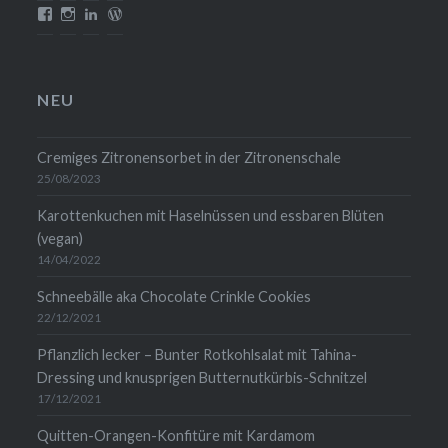
Profil
Profil
Profil
Profil
von
von
von
von
mehrlebensqualitaet.blog
mehrlebensqualitaet
christina-
christinawiedemann
auf
auf
wiedemann-
auf
Facebook
Instagram
1454b711
WordPress.org
anzeigen
anzeigen
auf
anzeigen
NEU
LinkedIn
anzeigen
Cremiges Zitronensorbet in der Zitronenschale
25/08/2023
Karottenkuchen mit Haselnüssen und essbaren Blüten
(vegan)
14/04/2022
Schneebälle aka Chocolate Crinkle Cookies
22/12/2021
Pflanzlich lecker – Bunter Rotkohlsalat mit Tahina-
Dressing und knusprigen Butternutkürbis-Schnitzel
17/12/2021
Quitten-Orangen-Konfitüre mit Kardamom