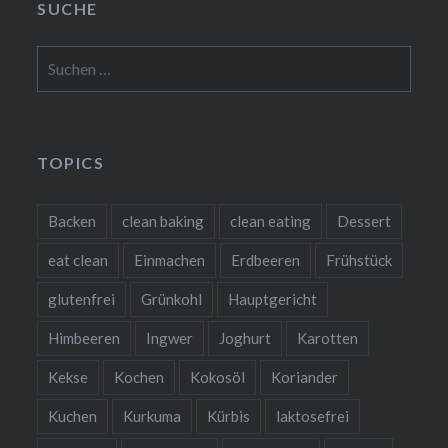
SUCHE
Suchen
nach:
TOPICS
Backen
clean baking
clean eating
Dessert
eat clean
Einmachen
Erdbeeren
Frühstück
glutenfrei
Grünkohl
Hauptgericht
Himbeeren
Ingwer
Joghurt
Karotten
Kekse
Kochen
Kokosöl
Koriander
Kuchen
Kurkuma
Kürbis
laktosefrei