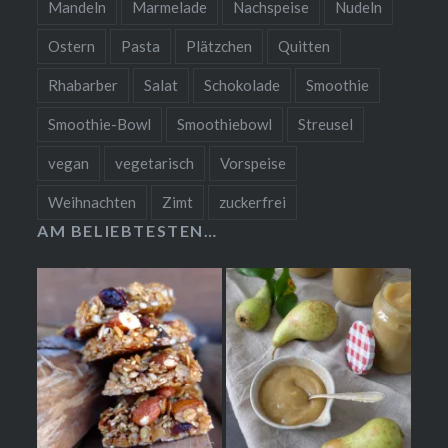
Mandeln
Marmelade
Nachspeise
Nudeln
Ostern
Pasta
Plätzchen
Quitten
Rhabarber
Salat
Schokolade
Smoothie
Smoothie-Bowl
Smoothiebowl
Streusel
vegan
vegetarisch
Vorspeise
Weihnachten
Zimt
zuckerfrei
AM BELIEBTESTEN…